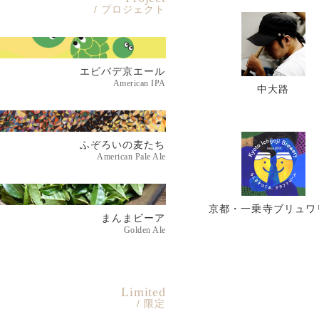
/ プロジェクト
エビバデ京エール
American IPA
中大路
ふぞろいの麦たち
American Pale Ale
京都・一乗寺ブリュワ
まんまビーア
Golden Ale
Limited
/ 限定