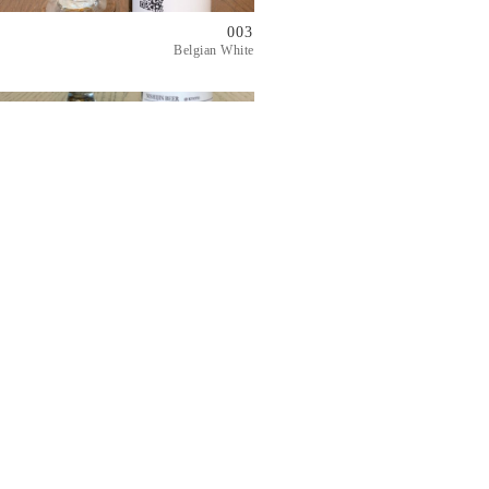
003
Belgian White
002
Specialty Saison
001
Hoppy Wheat