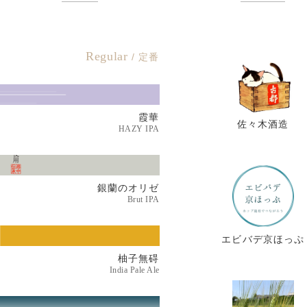
Regular
/ 定番
霞華
佐々木酒造
HAZY IPA
銀蘭のオリゼ
Brut IPA
エビバデ京ほっぷ
柚子
無碍
India Pale Ale