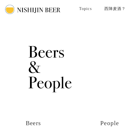
Topics
西陣麦酒？
Beers
People