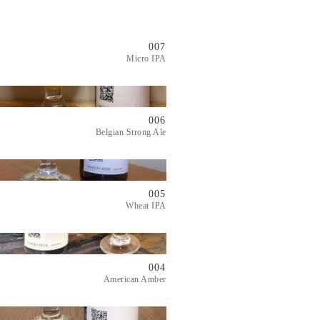
007
Micro IPA
006
Belgian Strong Ale
005
Wheat IPA
004
American Amber