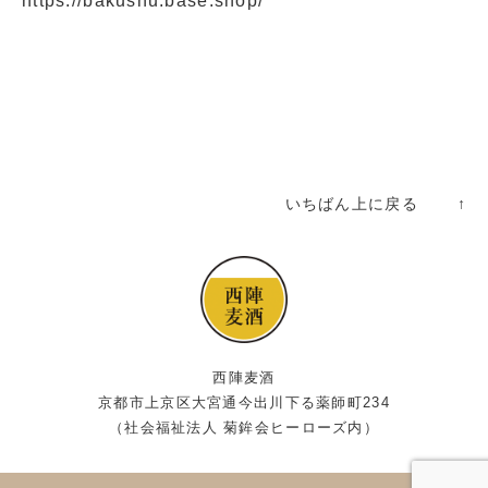
https://bakushu.base.shop/
いちばん上に戻る ↑
西陣麦酒
京都市上京区大宮通今出川下る薬師町234
（社会福祉法人 菊鉾会ヒーローズ内）