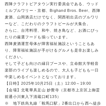
西陣クラフトビアタウン実行委員会である、ウッド
ミルブルワリー・京都、Bighand Bros. Beer、西陣
麦酒、山岡酒店だけでなく、関西初出店のブルワリ
ーなど、こだわりのクラフトビールが大集合。
さらに、台湾料理、和牛、焼き鳥など、お酒にぴっ
たりの厳選フードも揃っています。
西陣麦酒運営母体が障害福祉施設ということもあ
り、障害福祉施設が手がけるグルメも是非お楽しみ
ください。
そして子ども向けの縁日ブースや、立命館大学軽音
楽部のライブも楽しめるので、大人も子どもも一日
中楽しめるイベントとなっております。
【日時】2025年10月25日（土）12:00～19:00
【会場】北竜華具足山 妙覺寺（京都市上京区上御霊
前通小川東入下清蔵口町135）
※ 地下鉄烏丸線「鞍馬口駅」2番出口から西へ徒歩