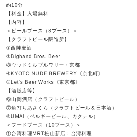
約10分
【料金】入場無料
【内容】
＜ビールブース（8ブース）＞
【クラフトビール醸造所】
①西陣麦酒
②Bighand Bros. Beer
③ウッドミルブルワリー・京都
④KYOTO NUDE BREWERY《京北町》
⑤Let’s Beer Works《東京都》
【酒販店等】
⑥山岡酒店（クラフトビール）
⑦角打ちあさくら（クラフトビール＆日本酒）
⑧UMAI（ベルギービール、カクテル）
＜フードブース（10ブース）＞
①台湾料理MRT松山新店：台湾料理