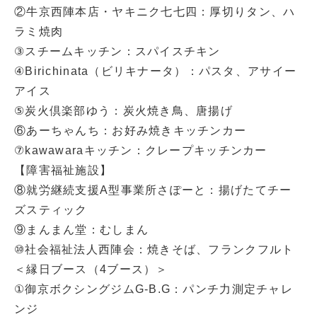
②牛京西陣本店・ヤキニク七七四：厚切りタン、ハ
ラミ焼肉
③スチームキッチン：スパイスチキン
④Birichinata（ビリキナータ）：パスタ、アサイー
アイス
⑤炭火倶楽部ゆう：炭火焼き鳥、唐揚げ
⑥あーちゃんち：お好み焼きキッチンカー
⑦kawawaraキッチン：クレープキッチンカー
【障害福祉施設】
⑧就労継続支援A型事業所さぽーと：揚げたてチー
ズスティック
⑨まんまん堂：むしまん
⑩社会福祉法人西陣会：焼きそば、フランクフルト
＜縁日ブース（4ブース）＞
①御京ボクシングジムG-B.G：パンチ力測定チャレ
ンジ